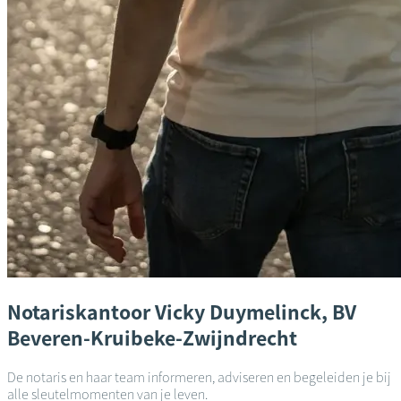
Notariskantoor
Vicky Duymelinck, BV
Beveren-Kruibeke-Zwijndrecht
De notaris en haar team informeren, adviseren en begeleiden je bij
alle sleutelmomenten van je leven.