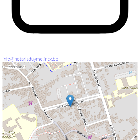
info@notarisduymelinck.be