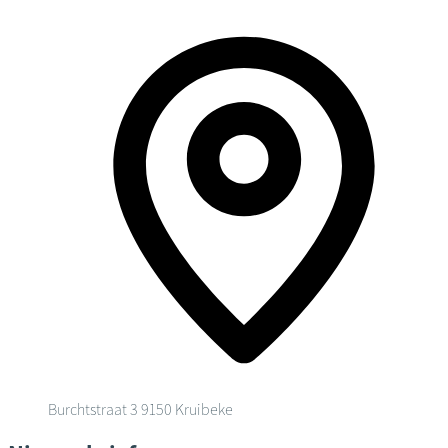
Burchtstraat 3
9150 Kruibeke