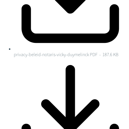
privacy-beleid-notaris-vicky-duymelinck
PDF - 187.6 KB