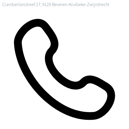
Ciamberlanidreef 27, 9120 Beveren-Kruibeke-Zwijndrecht