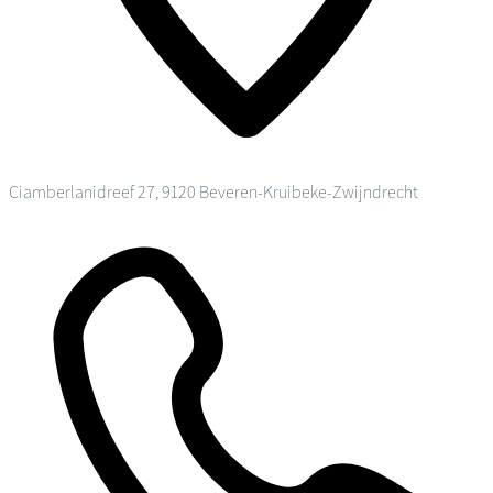
Ciamberlanidreef 27, 9120 Beveren-Kruibeke-Zwijndrecht